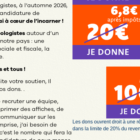
gistes, à l’automne 2026,
candidature de
i à cœur de l’incarner !
cologistes
autour d’un
notre pays : une
iale et fiscale, la
e.
 et tous !
te votre soutien, Il
os dons. .
 recruter une équipe,
mprimer des affiches, de
communiquer sur les
Les dons ouvrent droit à une r
prise, j’ai besoin de
dans la limite de 20% du reve
c’est le nombre qui fera la