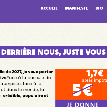
ACCUEIL
MANIFESTE
BIO
 DERRIÈRE NOUS, JUSTE VOUS
lle de 2027, je veux porter
tive
Face à la bascule du
rumpiste, face à la
 et dans le monde, la
ve
crédible, populaire et