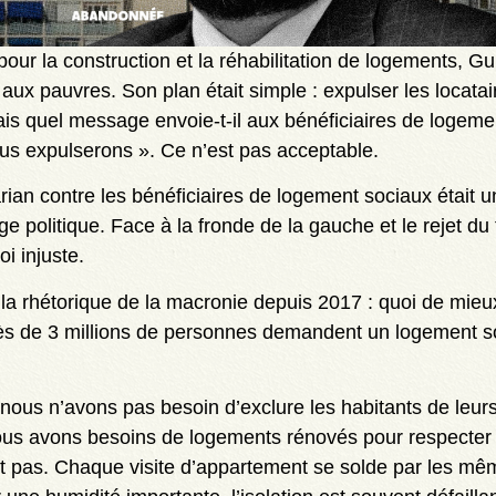
at pour la construction et la réhabilitation de logements, 
ux pauvres. Son plan était simple : expulser les locatair
ais quel message envoie-t-il aux bénéficiaires de logem
ous expulserons ». Ce n’est pas acceptable.
ian contre les bénéficiaires de logement sociaux était un
ge politique. Face à la fronde de la gauche et le rejet d
i injuste.
 la rhétorique de la macronie depuis 2017 : quoi de mie
s de 3 millions de personnes demandent un logement so
 nous n’avons pas besoin d’exclure les habitants de leu
s avons besoins de logements rénovés pour respecter l
est pas. Chaque visite d’appartement se solde par les mêm