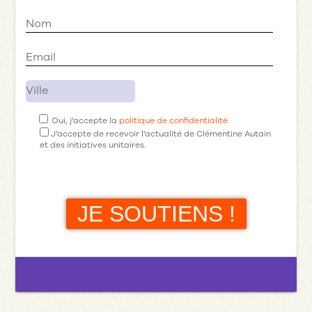
Oui, j’accepte la
politique de confidentialité
J’accepte de recevoir l’actualité de Clémentine Autain
et des initiatives unitaires.
JE SOUTIENS !