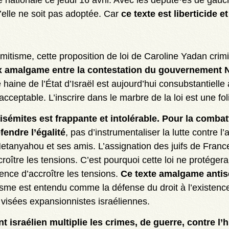
’elle ne soit pas adoptée. Car
ce texte est liberticide e
mitisme, cette proposition de loi de Caroline Yadan crimin
x amalgame entre la contestation du gouvernement N
 haine de l’État d’Israël est aujourd’hui consubstantielle
cceptable. L’inscrire dans le marbre de la loi est une fol
isémites est frappante et intolérable. Pour la comba
endre l’égalité
, pas d’instrumentaliser la lutte contre l
etanyahou et ses amis. L’assignation des juifs de France
roître les tensions. C’est pourquoi cette loi ne protégera
ence d’accroître les tensions.
Ce texte amalgame antis
onisme est entendu comme la défense du droit à l’existence
s visées expansionnistes israéliennes.
israélien multiplie les crimes, de guerre, contre l’