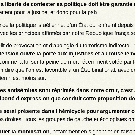
la liberté de contester sa politique doit être garantie
attent pour la justice, et donc pour la paix.
 de la politique israélienne, d’un État qui enfreint depuis
vec les principes affirmés par notre République français
t de provocation et d’apologie du terrorisme indirecte, im
tension ouvre la porte aux injustices et au musellem
comme la loi sur la peine de mort récemment votée par l
 dire que l’on est favorable à un État binational, avec d
ien n’est moins sûr.
tes antisémites sont réprimés dans notre droit, c’es
iberté d’expression que conduit cette proposition de 
e serai présente dans l’hémicycle pour argumenter c
es droites. Tous les groupes de gauche et écologistes ont 
ier la mobilisation
, notamment en signant et en faisa